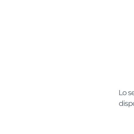
Lo s
disp