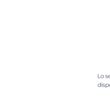
Lo s
disp