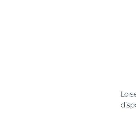
Lo s
disp