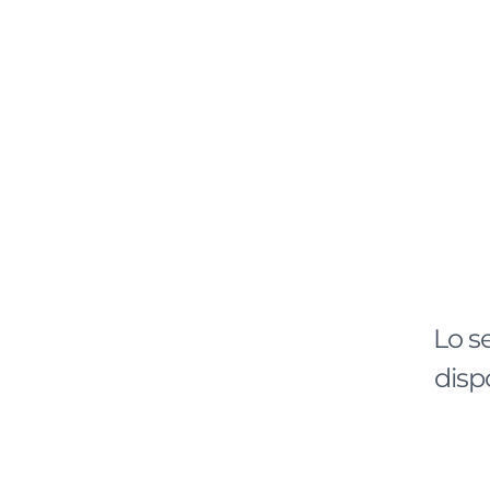
Lo s
disp