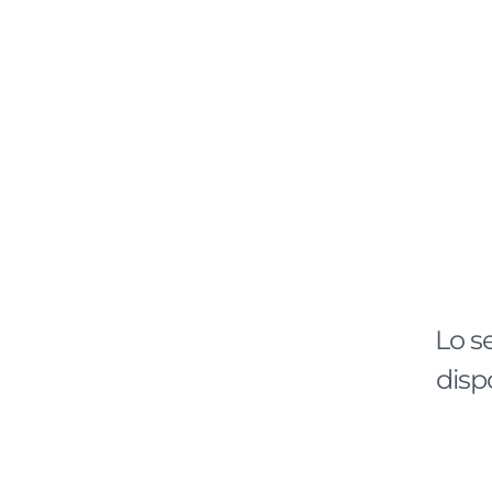
Lo s
disp