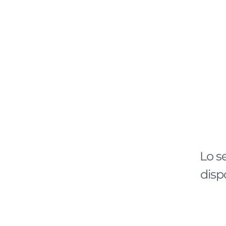
Lo s
disp