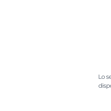
Lo s
disp